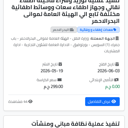
تنفيذ عملية توريد وشراء ماكينة اطفاء
نقالي وجهاز اطفاء سعات ووسائط اطفائية
مختلفة تابع الي الهيئة العامة لموانى
البحرالاحمر
معدات إطفاء و وقائية
البحر الاحمر
الجهة المعلنة:
وزارة النقل - الهيئة العامة لموانى البحرالاحمر - باب
جمرك (1) السويس - بورتوفيق - الادارة العامة للشئون التجارية - ادارة
المشتريات
تاريخ الفتح
تاريخ النشر
2026-05-19
2026-06-03
التأمين الإبتدائي
سعر الكراسة
0.00 ج.م
299.00 ج.م
عرض التفاصيل
44 مشاهدة
تنفيذ عملية نظافة مباني ومنشآت