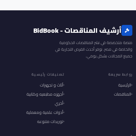
أرشيف المناقصات - BidBook
منصة متخصصة في نشر المناقصات الحكومية
والخاصة في مصر. نوفر أحدث الفرص التجارية في
جميع المجالات بشكل يومي.
روابط سريعة
تصنيفات رئيسية
الرئيسية
أثاث و تجهيزات
المناقصات
أجهزه مطبعيه وكتابية
أخري
أدوات علمية ومعملية
توريدات متنوعه