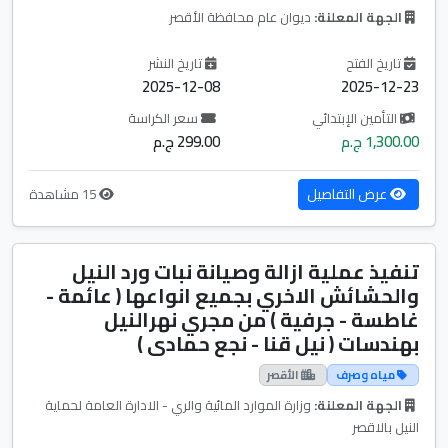
الجهة المعلنة:
ديوان عام محافظة الأقصر
تاريخ الفتح
تاريخ النشر
2025-12-08
2025-12-23
التأمين الإبتدائي
سعر الكراسة
1,300.00 ج.م
299.00 ج.م
عرض التفاصيل
15 مشاهدة
تنفيذ عملية ازالة وصيانة نبات ورد النيل
والحشائش الاخري بجميع انواعها ( عائمة -
غاطسة - جرفية ) من مجري نهرالنيل
بهندسات ( نيل قنا - نجع حمادى )
مياه وصرف
الأقصر
الجهة المعلنة:
وزارة الموارد المائية والري - الادارة العامة لحماية
النيل بالاقصر