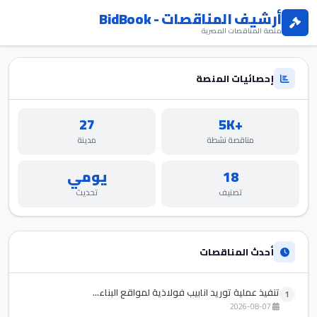
أرشيف المناقصات - BidBook
منصة المناقصات المصرية
إحصائيات المنصة
27
+5K
مناقصة نشطة
مدينة
18
يومي
تصنيف
تحديث
أحدث المناقصات
تنفيذ عملية توريد انابيب فولاذية لمواقع البناء...
1
2026-08-07