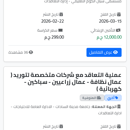
مستشفى شبين الكوم التعليمي - إدارة التعاقدات
تاريخ الفتح
تاريخ النشر
2026-02-22
2026-03-15
التأمين الإبتدائي
سعر الكراسة
12,000.00 ج.م
299.00 ج.م
عرض التفاصيل
36 مشاهدة
عملية التعاقد مع شركات متخصصة لتوريد (
عمال نظافة - عمال زراعيين - سباكين -
كهربائية )
أخري
المنوفية
الجهة المعلنة:
جامعة مدينة السادات - الادارة العامة للاحتياجات -
ادارة التعاقدات
تاريخ الفتح
تاريخ النشر