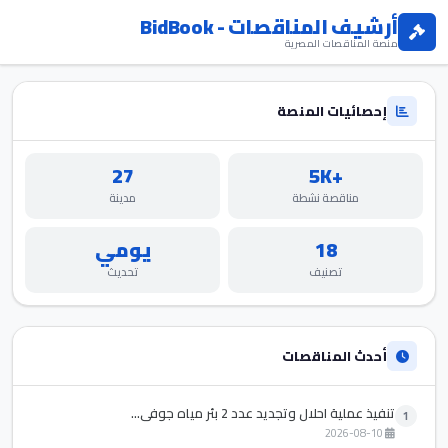
أرشيف المناقصات - BidBook
منصة المناقصات المصرية
إحصائيات المنصة
27
+5K
مناقصة نشطة
مدينة
18
يومي
تصنيف
تحديث
أحدث المناقصات
تنفيذ عملية احلال وتجديد عدد 2 بئر مياه جوفي...
1
2026-08-10