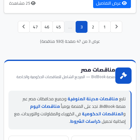
عرض التفاصيل
25 مشاهدة
47
46
45
…
3
2
1
عرض 3 من 47 صفحة (930 مناقصة)
مناقصات مصر
منصة BidBook — المرجع الشامل للمناقصات الحكومية والخاصة
تابع
مناقصات مدينة المنوفية
وجميع محافظات مصر عبر
منصة BidBook. تجد على المنصة يومياً
مناقصات اليوم
و
المناقصات الحكومية
في الكهرباء والمقاولات والتوريدات، مع
إمكانية تحميل
كراسات الشروط
.