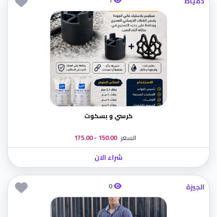
دمياط
كرسي و بسكوت
السعر
150.00 - 175.00
شراء الان
0
الجيزة