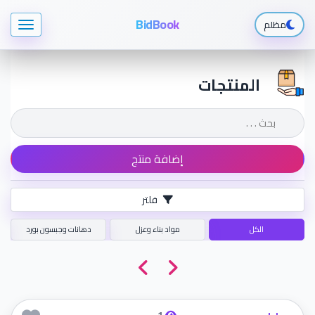
BidBook
مظلم
المنتجات
إضافة منتج
فلتر
الكل
مواد بناء وعزل
دهانات وجبسون بورد
1