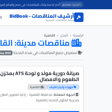
تحديث مستمر
أكبر قاعدة بيانات للمناقصات في مصر والعالم العرب
أرشيف المناقصات - BidBook
منصة المناقصات المصرية
الرئيسية
المدن
القاهرة
مناقصات مدينة: القا
استعرض جميع المناقصات في هذه المدينة
9300 مناقصة
صيانة دورية مولد و لوحة ATS بمخزن
الطعوم والامصال
كهرباء وتيار خفيف
القاهرة
الجهة المعلنة:
محافظة القاهرة – إدارة التموين الطبى
بمديرية الشئون الصحيه بالقاهرة