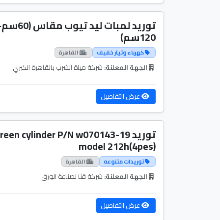
توريد لمبات ليد تيوب مقاس (60
120سم)
كهرباء وتيار خفيف
القاهرة
الجهة المعلنة:
شركة مياة الشرب بالقاهرة الكبري
عرض التفاصيل
توريد reen cylinder P/N w070143-19
model 212h(4pes)
توريدات متنوعه
القاهرة
الجهة المعلنة:
شركة قنا لصناعة الورق
عرض التفاصيل