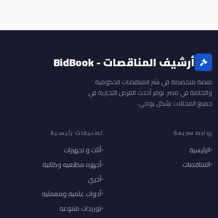
أرشيف المناقصات - BidBook
منصة متخصصة في نشر المناقصات الحكومية
والخاصة في مصر. نوفر أحدث الفرص التجارية في
جميع المجالات بشكل يومي.
روابط سريعة
تصنيفات رئيسية
الرئيسية
أثاث و تجهيزات
المناقصات
أجهزه مطبعيه وكتابية
أخري
أدوات علمية ومعملية
توريدات متنوعه