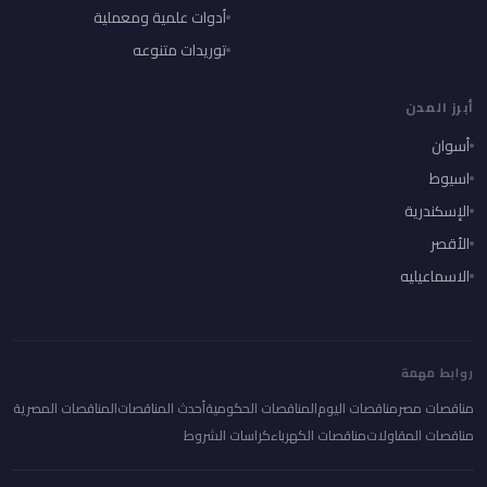
أدوات علمية ومعملية
توريدات متنوعه
أبرز المدن
أسوان
اسيوط
الإسكندرية
الأقصر
الاسماعيليه
روابط مهمة
مناقصات مصر
مناقصات اليوم
المناقصات الحكومية
أحدث المناقصات
المناقصات المصرية
مناقصات المقاولات
مناقصات الكهرباء
كراسات الشروط