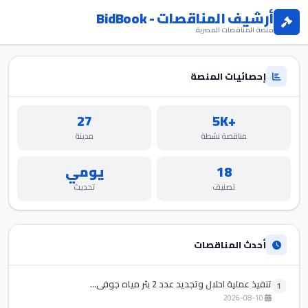
أرشيف المناقصات - BidBook
منصة المناقصات المصرية
إحصائيات المنصة
27
+5K
مناقصة نشطة
مدينة
18
يومي
تصنيف
تحديث
أحدث المناقصات
تنفيذ عملية احلال وتجديد عدد 2 بئر مياه جوفي...
1
2026-08-10